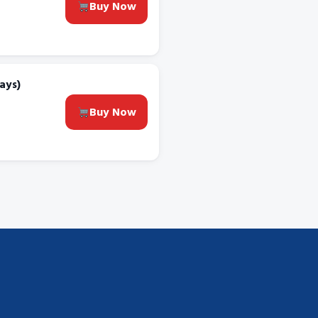
Buy Now
ays)
Buy Now