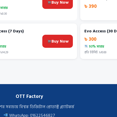
Buy Now
৳ 390
াশ্রয়
 ৳0.30
ess (7 Days)
Evo Access (30 D
৳ 300
Buy Now
শ্রয়
93% সাশ্রয়
 ৳14.29
প্রতি ইউনিট: ৳10.00
OTT Factory
র সবচেয়ে বিশ্বস্ত ডিজিটাল প্রোডাক্ট প্ল্যাটফর্ম
WhatsApp:
01622546827